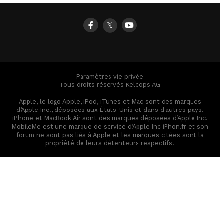
𝕏
Paramètres vie privée
Tous droits réservés Keleops AG
Apple, le logo Apple, iPod, iTunes et Mac sont des marques
d’Apple Inc., déposées aux États-Unis et dans d’autres pays.
iPhone et MacBook Air sont des marques déposées d’Apple Inc.
MobileMe est une marque de service d’Apple Inc iPhon.fr et son
forum ne sont pas liés à Apple et les marques citées sont la
propriété de leurs détenteurs respectifs.