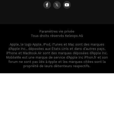
𝕏
Paramètres vie privée
Tous droits réservés Keleops AG
Apple, le logo Apple, iPod, iTunes et Mac sont des marques
d’Apple Inc., déposées aux États-Unis et dans d’autres pays.
iPhone et MacBook Air sont des marques déposées d’Apple Inc.
MobileMe est une marque de service d’Apple Inc iPhon.fr et son
forum ne sont pas liés à Apple et les marques citées sont la
propriété de leurs détenteurs respectifs.