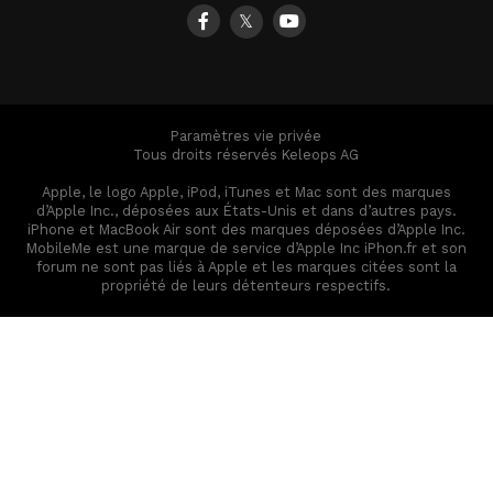
𝕏
Paramètres vie privée
Tous droits réservés Keleops AG
Apple, le logo Apple, iPod, iTunes et Mac sont des marques
d’Apple Inc., déposées aux États-Unis et dans d’autres pays.
iPhone et MacBook Air sont des marques déposées d’Apple Inc.
MobileMe est une marque de service d’Apple Inc iPhon.fr et son
forum ne sont pas liés à Apple et les marques citées sont la
propriété de leurs détenteurs respectifs.