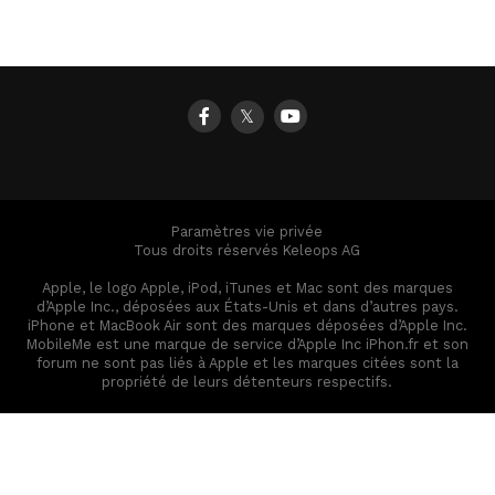
𝕏
Paramètres vie privée
Tous droits réservés Keleops AG
Apple, le logo Apple, iPod, iTunes et Mac sont des marques
d’Apple Inc., déposées aux États-Unis et dans d’autres pays.
iPhone et MacBook Air sont des marques déposées d’Apple Inc.
MobileMe est une marque de service d’Apple Inc iPhon.fr et son
forum ne sont pas liés à Apple et les marques citées sont la
propriété de leurs détenteurs respectifs.