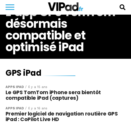
L’app GPS TomTom
désormais
compatible et
optimisé iPad
GPS iPad
APPS IPAD
Il y a 15 ans
Le GPS TomTom iPhone sera bientôt
compatible iPad (captures)
APPS IPAD
Il y a 16 ans
Premier logiciel de navigation routière GPS
iPad : CoPilot Live HD