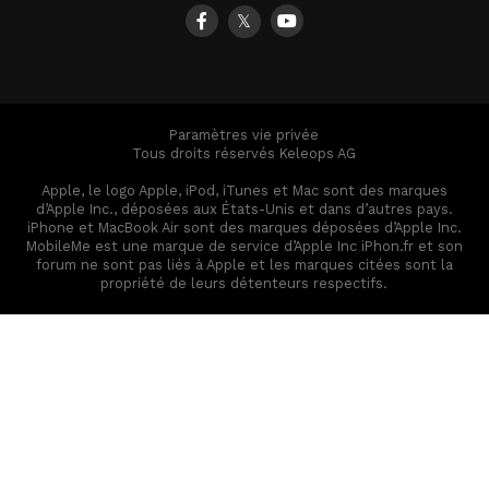
𝕏
Paramètres vie privée
Tous droits réservés Keleops AG
Apple, le logo Apple, iPod, iTunes et Mac sont des marques
d’Apple Inc., déposées aux États-Unis et dans d’autres pays.
iPhone et MacBook Air sont des marques déposées d’Apple Inc.
MobileMe est une marque de service d’Apple Inc iPhon.fr et son
forum ne sont pas liés à Apple et les marques citées sont la
propriété de leurs détenteurs respectifs.