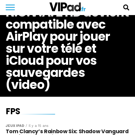
N.O.V.A. 2 HD devient
compatible avec
AirPlay pour jouer
sur votre télé et
iCloud pour vos
sauvegardes
(video)
FPS
JEUX IPAD
Il y a 15 ans
Tom Clancy’s Rainbow Six: Shadow Vanguard