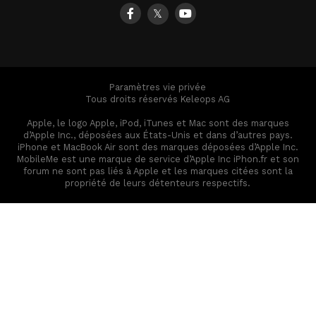
𝕏
Paramètres vie privée
Tous droits réservés Keleops AG
Apple, le logo Apple, iPod, iTunes et Mac sont des marques
d’Apple Inc., déposées aux États-Unis et dans d’autres pays.
iPhone et MacBook Air sont des marques déposées d’Apple Inc.
MobileMe est une marque de service d’Apple Inc iPhon.fr et son
forum ne sont pas liés à Apple et les marques citées sont la
propriété de leurs détenteurs respectifs.