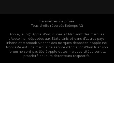
Paramètres vie privée
Tous droits réservés Keleops AG
Apple, le logo Apple, iPod, iTunes et Mac sont des marques
d’Apple Inc., déposées aux États-Unis et dans d’autres pays.
iPhone et MacBook Air sont des marques déposées d’Apple Inc.
MobileMe est une marque de service d’Apple Inc iPhon.fr et son
forum ne sont pas liés à Apple et les marques citées sont la
propriété de leurs détenteurs respectifs.