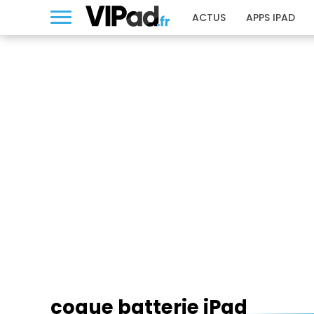
ACTUS
APPS IPAD
COQUE BATTERIE IPAD
coque batterie iPad