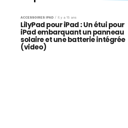
Une coque batte
compatible avec
ACCESSOIRES IPAD
Il y a 15 ans
LilyPad pour iPad : Un étui pour
Cover pour l’iPad
iPad embarquant un panneau
solaire et une batterie intégrée
(video)