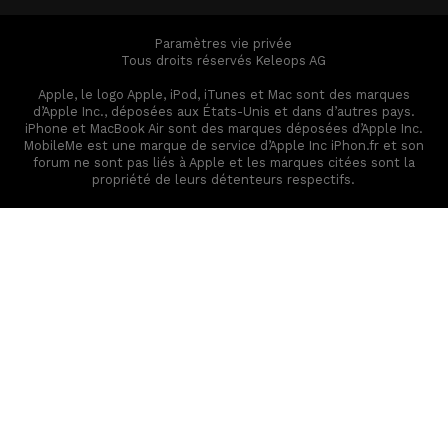
Paramètres vie privée
Tous droits réservés Keleops AG
Apple, le logo Apple, iPod, iTunes et Mac sont des marques
d’Apple Inc., déposées aux États-Unis et dans d’autres pays.
iPhone et MacBook Air sont des marques déposées d’Apple Inc.
MobileMe est une marque de service d’Apple Inc iPhon.fr et son
forum ne sont pas liés à Apple et les marques citées sont la
propriété de leurs détenteurs respectifs.