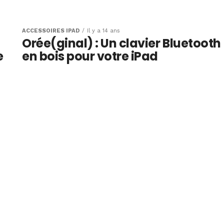
our faire
table
ACCESSOIRES IPAD
Il y a 14 ans
Orée(ginal) : Un clavier Bluetooth
un clavier
e
en bois pour votre iPad
 9