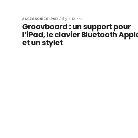
Des raccourcis p
de l’iPad un véri
ACCESSOIRES IPAD
Il y a 13 ans
Groovboard : un support pour
ordinateur avec 
l’iPad, le clavier Bluetooth Appl
externe sous iOS
et un stylet
Le clavier physique pour