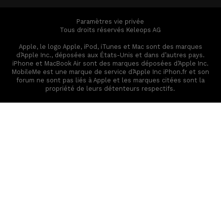
Paramètres vie privée
Tous droits réservés Keleops AG
Apple, le logo Apple, iPod, iTunes et Mac sont des marques
d’Apple Inc., déposées aux États-Unis et dans d’autres pays.
iPhone et MacBook Air sont des marques déposées d’Apple Inc.
MobileMe est une marque de service d’Apple Inc iPhon.fr et son
forum ne sont pas liés à Apple et les marques citées sont la
propriété de leurs détenteurs respectifs.