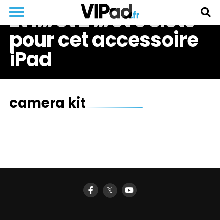
Et 1… et 2 … et 3 slots
pour cet accessoire
iPad
camera kit
𝕏