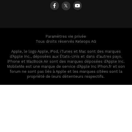
𝕏
Paramètres vie privée
Tous droits réservés Keleops AG
Apple, le logo Apple, iPod, iTunes et Mac sont des marques
d’Apple Inc., déposées aux États-Unis et dans d’autres pays.
iPhone et MacBook Air sont des marques déposées d’Apple Inc.
MobileMe est une marque de service d’Apple Inc iPhon.fr et son
forum ne sont pas liés à Apple et les marques citées sont la
propriété de leurs détenteurs respectifs.