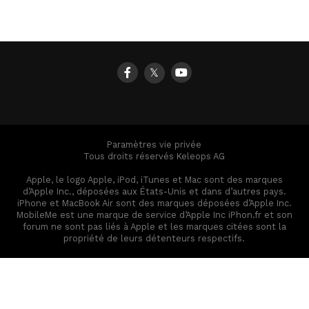
𝕏
Paramètres vie privée
Tous droits réservés Keleops AG
Apple, le logo Apple, iPod, iTunes et Mac sont des marques
d’Apple Inc., déposées aux États-Unis et dans d’autres pays.
iPhone et MacBook Air sont des marques déposées d’Apple Inc.
MobileMe est une marque de service d’Apple Inc iPhon.fr et son
forum ne sont pas liés à Apple et les marques citées sont la
propriété de leurs détenteurs respectifs.