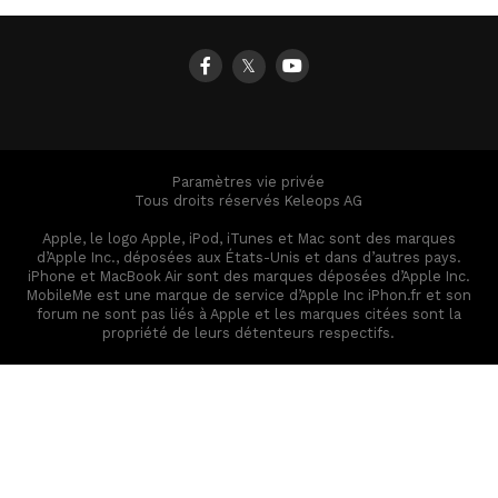
𝕏
Paramètres vie privée
Tous droits réservés Keleops AG
Apple, le logo Apple, iPod, iTunes et Mac sont des marques
d’Apple Inc., déposées aux États-Unis et dans d’autres pays.
iPhone et MacBook Air sont des marques déposées d’Apple Inc.
MobileMe est une marque de service d’Apple Inc iPhon.fr et son
forum ne sont pas liés à Apple et les marques citées sont la
propriété de leurs détenteurs respectifs.