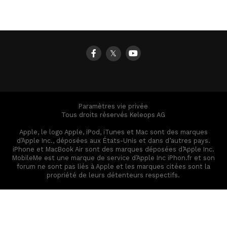
𝕏
Paramètres vie privée
Tous droits réservés Keleops AG
Apple, le logo Apple, iPod, iTunes et Mac sont des marques
d’Apple Inc., déposées aux États-Unis et dans d’autres pays.
iPhone et MacBook Air sont des marques déposées d’Apple Inc.
MobileMe est une marque de service d’Apple Inc iPhon.fr et son
forum ne sont pas liés à Apple et les marques citées sont la
propriété de leurs détenteurs respectifs.