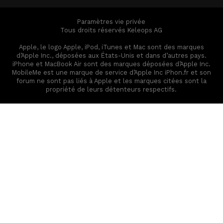
Paramètres vie privée
Tous droits réservés Keleops AG
Apple, le logo Apple, iPod, iTunes et Mac sont des marques
d’Apple Inc., déposées aux États-Unis et dans d’autres pays.
iPhone et MacBook Air sont des marques déposées d’Apple Inc.
MobileMe est une marque de service d’Apple Inc iPhon.fr et son
forum ne sont pas liés à Apple et les marques citées sont la
propriété de leurs détenteurs respectifs.