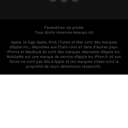
Paramètres vie privée
Tous droits réservés Keleops AG
Apple, le logo Apple, iPod, iTunes et Mac sont des marques
d’Apple Inc., déposées aux États-Unis et dans d’autres pays.
iPhone et MacBook Air sont des marques déposées d’Apple Inc.
MobileMe est une marque de service d’Apple Inc iPhon.fr et son
forum ne sont pas liés à Apple et les marques citées sont la
propriété de leurs détenteurs respectifs.