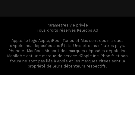
Paramètres vie privée
Tous droits réservés Keleops AG
Apple, le logo Apple, iPod, iTunes et Mac sont des marques
d’Apple Inc., déposées aux États-Unis et dans d’autres pays.
iPhone et MacBook Air sont des marques déposées d’Apple Inc.
MobileMe est une marque de service d’Apple Inc iPhon.fr et son
forum ne sont pas liés à Apple et les marques citées sont la
propriété de leurs détenteurs respectifs.