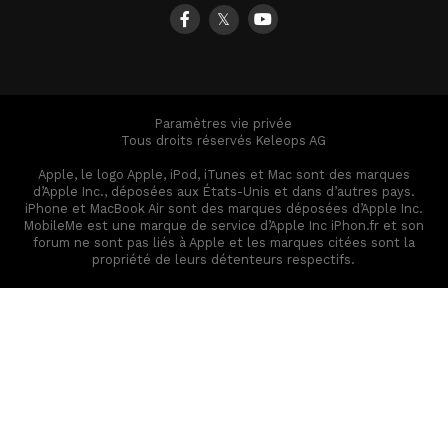
𝕏
Paramètres vie privée
Tous droits réservés Keleops AG
Apple, le logo Apple, iPod, iTunes et Mac sont des marques
d’Apple Inc., déposées aux États-Unis et dans d’autres pays.
iPhone et MacBook Air sont des marques déposées d’Apple Inc.
MobileMe est une marque de service d’Apple Inc iPhon.fr et son
forum ne sont pas liés à Apple et les marques citées sont la
propriété de leurs détenteurs respectifs.