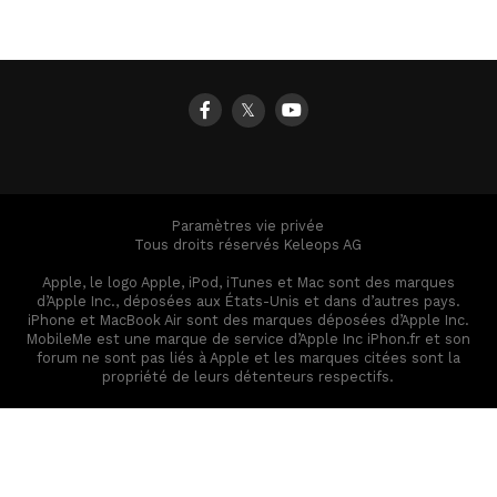
𝕏
Paramètres vie privée
Tous droits réservés Keleops AG
Apple, le logo Apple, iPod, iTunes et Mac sont des marques
d’Apple Inc., déposées aux États-Unis et dans d’autres pays.
iPhone et MacBook Air sont des marques déposées d’Apple Inc.
MobileMe est une marque de service d’Apple Inc iPhon.fr et son
forum ne sont pas liés à Apple et les marques citées sont la
propriété de leurs détenteurs respectifs.