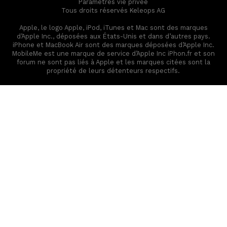
Paramètres vie privée
Tous droits réservés Keleops AG
Apple, le logo Apple, iPod, iTunes et Mac sont des marques
d’Apple Inc., déposées aux États-Unis et dans d’autres pays.
iPhone et MacBook Air sont des marques déposées d’Apple Inc.
MobileMe est une marque de service d’Apple Inc iPhon.fr et son
forum ne sont pas liés à Apple et les marques citées sont la
propriété de leurs détenteurs respectifs.