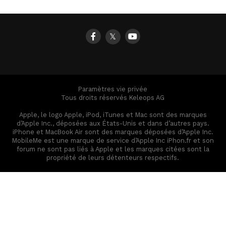
𝕏
Paramètres vie privée
Tous droits réservés Keleops AG
Apple, le logo Apple, iPod, iTunes et Mac sont des marques
d’Apple Inc., déposées aux États-Unis et dans d’autres pays.
iPhone et MacBook Air sont des marques déposées d’Apple Inc.
MobileMe est une marque de service d’Apple Inc iPhon.fr et son
forum ne sont pas liés à Apple et les marques citées sont la
propriété de leurs détenteurs respectifs.