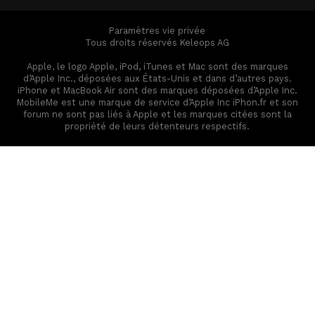
Paramètres vie privée
Tous droits réservés Keleops AG
Apple, le logo Apple, iPod, iTunes et Mac sont des marques
d’Apple Inc., déposées aux États-Unis et dans d’autres pays.
iPhone et MacBook Air sont des marques déposées d’Apple Inc.
MobileMe est une marque de service d’Apple Inc iPhon.fr et son
forum ne sont pas liés à Apple et les marques citées sont la
propriété de leurs détenteurs respectifs.