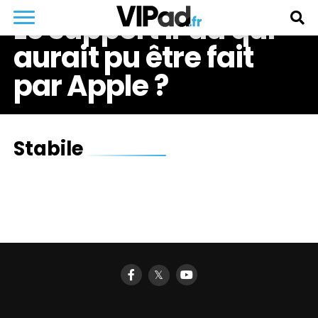
Le support iPad qui
aurait pu être fait
par Apple ?
Stabile
𝕏