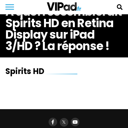
A quoi ressemblerait
Spirits HD en Retina
Display sur iPad
3/HD ? La réponse !
Spirits HD
𝕏