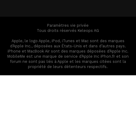
Paramètres vie privée
Tous droits réservés Keleops AG
Apple, le logo Apple, iPod, iTunes et Mac sont des marques
d’Apple Inc., déposées aux États-Unis et dans d’autres pays.
iPhone et MacBook Air sont des marques déposées d’Apple Inc.
MobileMe est une marque de service d’Apple Inc iPhon.fr et son
forum ne sont pas liés à Apple et les marques citées sont la
propriété de leurs détenteurs respectifs.