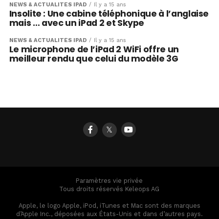
NEWS & ACTUALITÉS IPAD
Il y a 15 ans
Insolite : Une cabine téléphonique à l’anglaise
mais … avec un iPad 2 et Skype
NEWS & ACTUALITÉS IPAD
Il y a 15 ans
Le microphone de l’iPad 2 WiFi offre un
meilleur rendu que celui du modèle 3G
𝕏
Paramètres vie privée
Tous droits réservés Keleops AG
Apple, le logo Apple, iPod, iTunes et Mac sont des marques
d’Apple Inc., déposées aux États-Unis et dans d’autres pays.