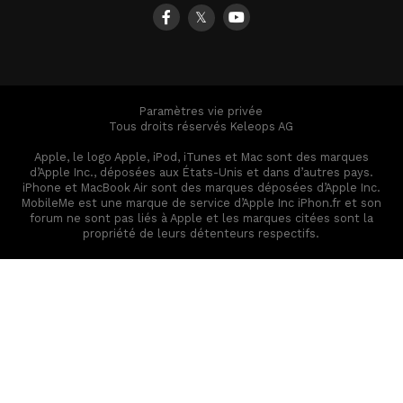
𝕏
Paramètres vie privée
Tous droits réservés Keleops AG
Apple, le logo Apple, iPod, iTunes et Mac sont des marques
d’Apple Inc., déposées aux États-Unis et dans d’autres pays.
iPhone et MacBook Air sont des marques déposées d’Apple Inc.
MobileMe est une marque de service d’Apple Inc iPhon.fr et son
forum ne sont pas liés à Apple et les marques citées sont la
propriété de leurs détenteurs respectifs.