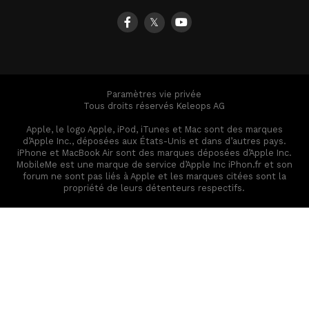
𝕏
Paramètres vie privée
Tous droits réservés Keleops AG
Apple, le logo Apple, iPod, iTunes et Mac sont des marques
d’Apple Inc., déposées aux États-Unis et dans d’autres pays.
iPhone et MacBook Air sont des marques déposées d’Apple Inc.
MobileMe est une marque de service d’Apple Inc iPhon.fr et son
forum ne sont pas liés à Apple et les marques citées sont la
propriété de leurs détenteurs respectifs.