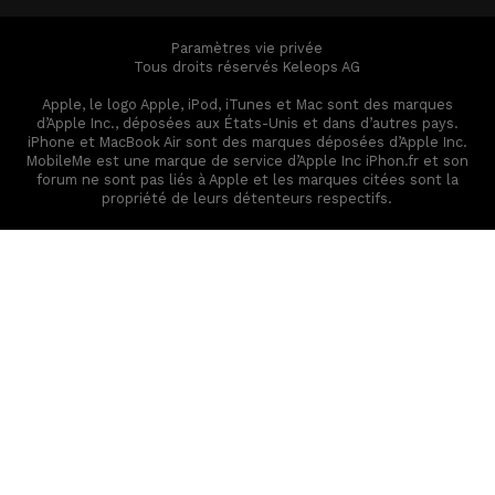
Paramètres vie privée
Tous droits réservés Keleops AG
Apple, le logo Apple, iPod, iTunes et Mac sont des marques
d’Apple Inc., déposées aux États-Unis et dans d’autres pays.
iPhone et MacBook Air sont des marques déposées d’Apple Inc.
MobileMe est une marque de service d’Apple Inc iPhon.fr et son
forum ne sont pas liés à Apple et les marques citées sont la
propriété de leurs détenteurs respectifs.