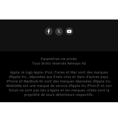
𝕏
Paramètres vie privée
Tous droits réservés Keleops AG
Apple, le logo Apple, iPod, iTunes et Mac sont des marques
d’Apple Inc., déposées aux États-Unis et dans d’autres pays.
iPhone et MacBook Air sont des marques déposées d’Apple Inc.
MobileMe est une marque de service d’Apple Inc iPhon.fr et son
forum ne sont pas liés à Apple et les marques citées sont la
propriété de leurs détenteurs respectifs.