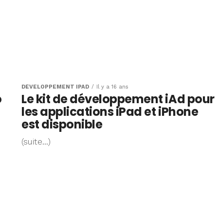
DÉVELOPPEMENT IPAD
Il y a 16 ans
o
Le kit de développement iAd pour
les applications iPad et iPhone
est disponible
(suite…)