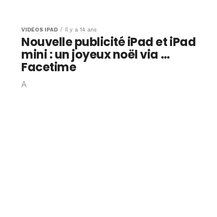
gne de
ge avec
VIDÉOS IPAD
Il y a 14 ans
Nouvelle publicité iPad et iPad
mini : un joyeux noël via …
Facetime
A