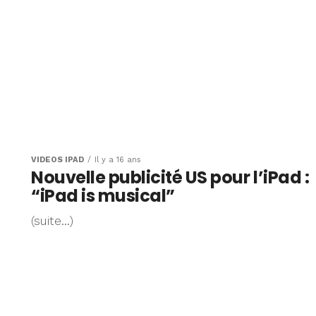
VIDÉOS IPAD
Il y a 16 ans
Nouvelle publicité US pour l’iPad :
“iPad is musical”
(suite…)