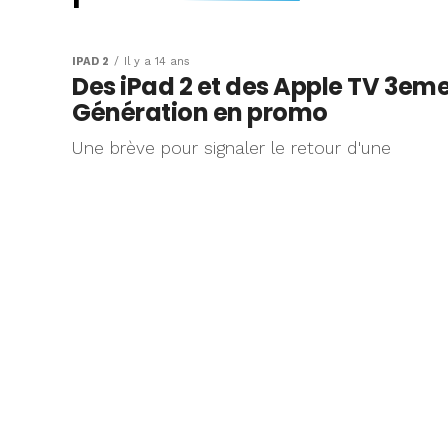
Applis iPad : une
de promotions p
IPAD 2
Il y a 14 ans
Des iPad 2 et des Apple TV 3em
Thanksgiving et
Génération en promo
c’est le Black Fri
Une brève pour signaler le retour d'une
Ca y est, on est en