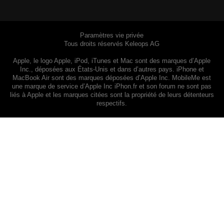
Paramètres vie privée
Tous droits réservés Keleops AG
Apple, le logo Apple, iPod, iTunes et Mac sont des marques d’Apple
Inc., déposées aux États-Unis et dans d’autres pays. iPhone et
MacBook Air sont des marques déposées d’Apple Inc. MobileMe est
une marque de service d’Apple Inc iPhon.fr et son forum ne sont pas
liés à Apple et les marques citées sont la propriété de leurs détenteurs
respectifs.