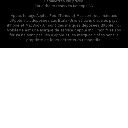
Paramètres vie privée
Tous droits réservés Keleops AG
Apple, le logo Apple, iPod, iTunes et Mac sont des marques
d’Apple Inc., déposées aux États-Unis et dans d’autres pays.
iPhone et MacBook Air sont des marques déposées d’Apple Inc.
MobileMe est une marque de service d’Apple Inc iPhon.fr et son
forum ne sont pas liés à Apple et les marques citées sont la
propriété de leurs détenteurs respectifs.