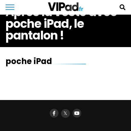
Après la veste avec
poche iPad, le
pantalon !
poche iPad
𝕏