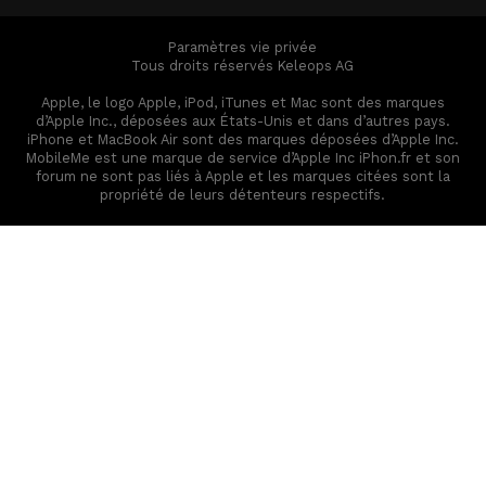
Paramètres vie privée
Tous droits réservés Keleops AG
Apple, le logo Apple, iPod, iTunes et Mac sont des marques
d’Apple Inc., déposées aux États-Unis et dans d’autres pays.
iPhone et MacBook Air sont des marques déposées d’Apple Inc.
MobileMe est une marque de service d’Apple Inc iPhon.fr et son
forum ne sont pas liés à Apple et les marques citées sont la
propriété de leurs détenteurs respectifs.