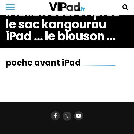
Il fallait oser ! Après
le sac kangourou
iPad … le blouson …
poche avant iPad
𝕏