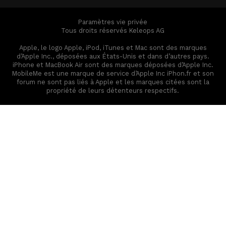
Paramètres vie privée
Tous droits réservés Keleops AG
Apple, le logo Apple, iPod, iTunes et Mac sont des marques
d’Apple Inc., déposées aux États-Unis et dans d’autres pays.
iPhone et MacBook Air sont des marques déposées d’Apple Inc.
MobileMe est une marque de service d’Apple Inc iPhon.fr et son
forum ne sont pas liés à Apple et les marques citées sont la
propriété de leurs détenteurs respectifs.