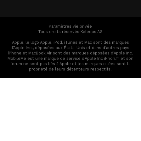
Paramètres vie privée
Tous droits réservés Keleops AG
Apple, le logo Apple, iPod, iTunes et Mac sont des marques
d’Apple Inc., déposées aux États-Unis et dans d’autres pays.
iPhone et MacBook Air sont des marques déposées d’Apple Inc.
MobileMe est une marque de service d’Apple Inc iPhon.fr et son
forum ne sont pas liés à Apple et les marques citées sont la
propriété de leurs détenteurs respectifs.