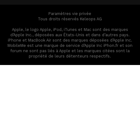
Paramètres vie privée
Tous droits réservés Keleops AG
Apple, le logo Apple, iPod, iTunes et Mac sont des marques
d’Apple Inc., déposées aux États-Unis et dans d’autres pays.
iPhone et MacBook Air sont des marques déposées d’Apple Inc.
MobileMe est une marque de service d’Apple Inc iPhon.fr et son
forum ne sont pas liés à Apple et les marques citées sont la
propriété de leurs détenteurs respectifs.