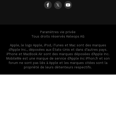
𝕏
Paramètres vie privée
Tous droits réservés Keleops AG
Apple, le logo Apple, iPod, iTunes et Mac sont des marques
d’Apple Inc., déposées aux États-Unis et dans d’autres pays.
iPhone et MacBook Air sont des marques déposées d’Apple Inc.
MobileMe est une marque de service d’Apple Inc iPhon.fr et son
forum ne sont pas liés à Apple et les marques citées sont la
propriété de leurs détenteurs respectifs.