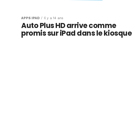
Rue89 avec les d
iPad débarque su
APPS IPAD
Il y a 14 ans
Auto Plus HD arrive comme
kiosque d’Apple
promis sur iPad dans le kiosque