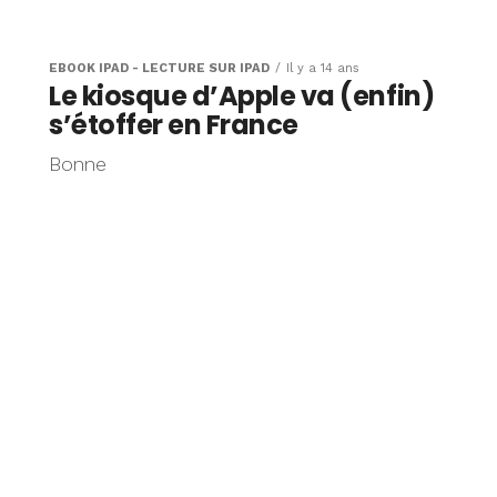
oigts pour
r le
EBOOK IPAD - LECTURE SUR IPAD
Il y a 14 ans
Le kiosque d’Apple va (enfin)
s’étoffer en France
Bonne