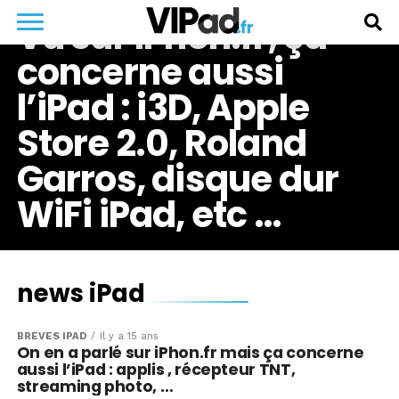
Vu sur iPhon.fr, ça
concerne aussi
l’iPad : i3D, Apple
Store 2.0, Roland
Garros, disque dur
WiFi iPad, etc …
news iPad
BRÈVES IPAD
Il y a 15 ans
On en a parlé sur iPhon.fr mais ça concerne
aussi l’iPad : applis , récepteur TNT,
streaming photo, …