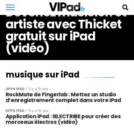
Devenez musicien et
artiste avec Thicket
gratuit sur iPad
(vidéo)
musique sur iPad
APPS IPAD
Il y a 15 ans
RockMate de Fingerlab : Mettez un studio
d’enregistrement complet dans votre iPad
APPS IPAD
Il y a 16 ans
Application iPad : iELECTRIBE pour créer des
morceaux électros (vidéo)