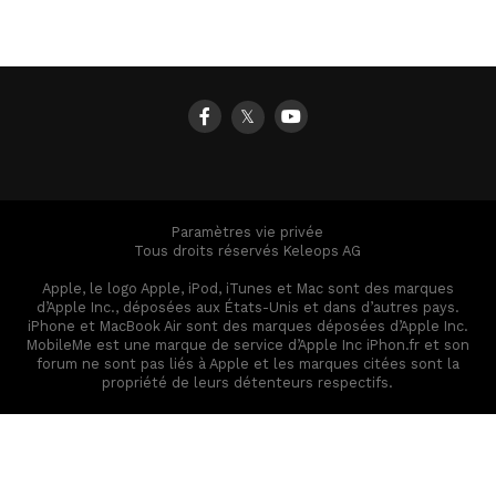
𝕏
Paramètres vie privée
Tous droits réservés Keleops AG
Apple, le logo Apple, iPod, iTunes et Mac sont des marques
d’Apple Inc., déposées aux États-Unis et dans d’autres pays.
iPhone et MacBook Air sont des marques déposées d’Apple Inc.
MobileMe est une marque de service d’Apple Inc iPhon.fr et son
forum ne sont pas liés à Apple et les marques citées sont la
propriété de leurs détenteurs respectifs.