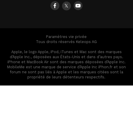
𝕏
Paramètres vie privée
Tous droits réservés Keleops AG
Apple, le logo Apple, iPod, iTunes et Mac sont des marques
d’Apple Inc., déposées aux États-Unis et dans d’autres pays.
iPhone et MacBook Air sont des marques déposées d’Apple Inc.
MobileMe est une marque de service d’Apple Inc iPhon.fr et son
forum ne sont pas liés à Apple et les marques citées sont la
propriété de leurs détenteurs respectifs.