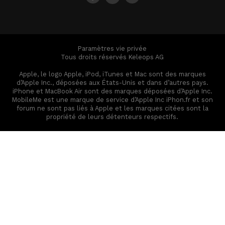
Paramètres vie privée
Tous droits réservés Keleops AG
Apple, le logo Apple, iPod, iTunes et Mac sont des marques
d’Apple Inc., déposées aux États-Unis et dans d’autres pays.
iPhone et MacBook Air sont des marques déposées d’Apple Inc.
MobileMe est une marque de service d’Apple Inc iPhon.fr et son
forum ne sont pas liés à Apple et les marques citées sont la
propriété de leurs détenteurs respectifs.