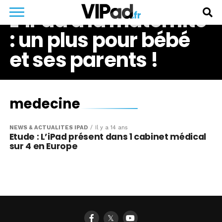
L’iPad à la maternité
: un plus pour bébé
et ses parents !
medecine
NEWS & ACTUALITÉS IPAD
Il y a 14 ans
Etude : L’iPad présent dans 1 cabinet médical
sur 4 en Europe
𝕏