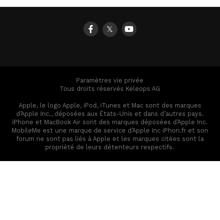
𝕏
Paramètres vie privée
Tous droits réservés Keleops AG
Apple, le logo Apple, iPod, iTunes et Mac sont des marques
d’Apple Inc., déposées aux États-Unis et dans d’autres pays.
iPhone et MacBook Air sont des marques déposées d’Apple Inc.
MobileMe est une marque de service d’Apple Inc iPhon.fr et son
forum ne sont pas liés à Apple et les marques citées sont la
propriété de leurs détenteurs respectifs.