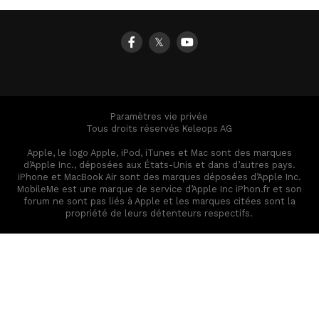
𝕏
Paramètres vie privée
Tous droits réservés Keleops AG
Apple, le logo Apple, iPod, iTunes et Mac sont des marques
d’Apple Inc., déposées aux États-Unis et dans d’autres pays.
iPhone et MacBook Air sont des marques déposées d’Apple Inc.
MobileMe est une marque de service d’Apple Inc iPhon.fr et son
forum ne sont pas liés à Apple et les marques citées sont la
propriété de leurs détenteurs respectifs.