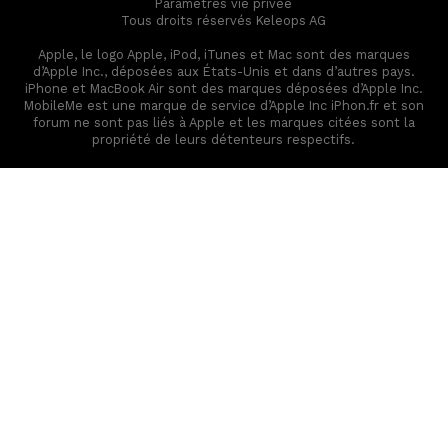
Paramètres vie privée
Tous droits réservés Keleops AG
Apple, le logo Apple, iPod, iTunes et Mac sont des marques
d’Apple Inc., déposées aux États-Unis et dans d’autres pays.
iPhone et MacBook Air sont des marques déposées d’Apple Inc.
MobileMe est une marque de service d’Apple Inc iPhon.fr et son
forum ne sont pas liés à Apple et les marques citées sont la
propriété de leurs détenteurs respectifs.