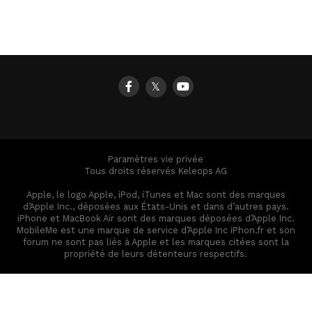
𝕏
Paramètres vie privée
Tous droits réservés Keleops AG
Apple, le logo Apple, iPod, iTunes et Mac sont des marques
d’Apple Inc., déposées aux États-Unis et dans d’autres pays.
iPhone et MacBook Air sont des marques déposées d’Apple Inc.
MobileMe est une marque de service d’Apple Inc iPhon.fr et son
forum ne sont pas liés à Apple et les marques citées sont la
propriété de leurs détenteurs respectifs.