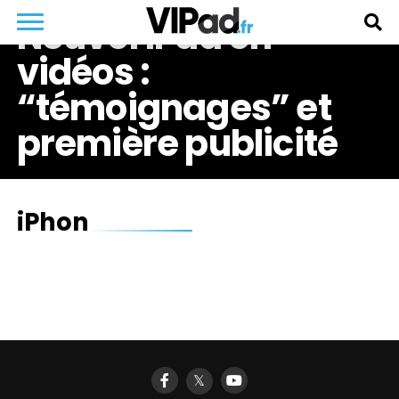
Nouvel iPad en
vidéos :
“témoignages” et
première publicité
iPhon
𝕏