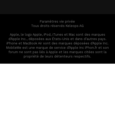
Paramètres vie privée
Tous droits réservés Keleops AG
Apple, le logo Apple, iPod, iTunes et Mac sont des marques
d’Apple Inc., déposées aux États-Unis et dans d’autres pays.
iPhone et MacBook Air sont des marques déposées d’Apple Inc.
MobileMe est une marque de service d’Apple Inc iPhon.fr et son
forum ne sont pas liés à Apple et les marques citées sont la
propriété de leurs détenteurs respectifs.