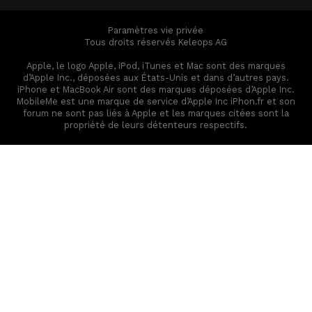
Paramètres vie privée
Tous droits réservés Keleops AG
Apple, le logo Apple, iPod, iTunes et Mac sont des marques
d’Apple Inc., déposées aux États-Unis et dans d’autres pays.
iPhone et MacBook Air sont des marques déposées d’Apple Inc.
MobileMe est une marque de service d’Apple Inc iPhon.fr et son
forum ne sont pas liés à Apple et les marques citées sont la
propriété de leurs détenteurs respectifs.